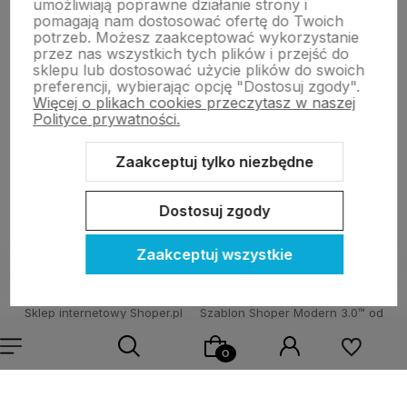
umożliwiają poprawne działanie strony i
pomagają nam dostosować ofertę do Twoich
potrzeb. Możesz zaakceptować wykorzystanie
Płatności i dostawa
przez nas wszystkich tych plików i przejść do
sklepu lub dostosować użycie plików do swoich
preferencji, wybierając opcję "Dostosuj zgody".
Więcej o plikach cookies przeczytasz w naszej
Informacje
Polityce prywatności.
Zaakceptuj tylko niezbędne
O nas
Dostosuj zgody
Zaakceptuj wszystkie
Sklep internetowy Shoper.pl
Szablon Shoper Modern 3.0™
od
GrowCommerce