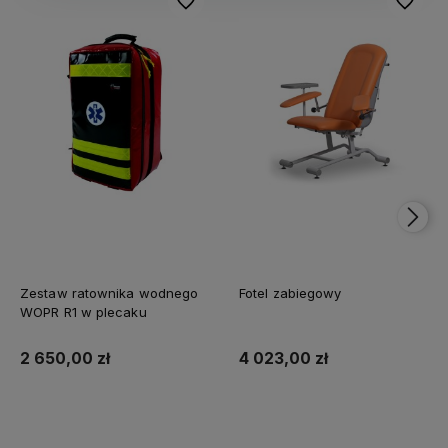
Do ulubionych
Do ulubi
Zestaw ratownika wodnego
Fotel zabiegowy
WOPR R1 w plecaku
2 650,00 zł
4 023,00 zł
Do koszyka
Do koszyka