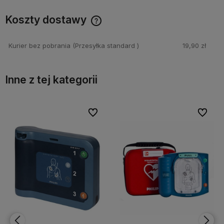
Koszty dostawy
Cena nie zawiera ewentualnych kosztów płatności
Kurier bez pobrania
(Przesyłka standard )
19,90 zł
Inne z tej kategorii
bionych
bionych
Do ulubionych
Do ulubionych
Do ulubi
Do ulubi