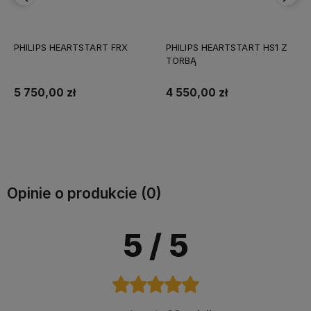
PHILIPS HEARTSTART HS1 Z
Defibrylator AED Philips HS1
TORBĄ
Slim
4 550,00 zł
5 100,00 zł
Do koszyka
Do koszyka
Opinie o produkcie (0)
5
/ 5