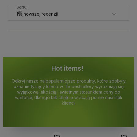
Sortuj
wg
Hot items!
Odkryj nasze najpopularniejsze produkty, które zdobyły
uznanie tysięcy klientów. Te bestsellery wyróżniają się
wyjątkową jakością i świetnym stosunkiem ceny do
wartości, dlatego tak chętnie wracają po nie nasi stali
klienci.