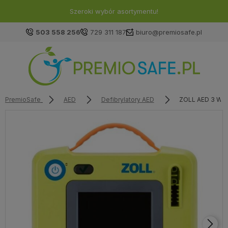
Szeroki wybór asortymentu!
503 558 256
729 311 187
biuro@premiosafe.pl
PremioSafe
AED
Defibrylatory AED
ZOLL AED 3 W