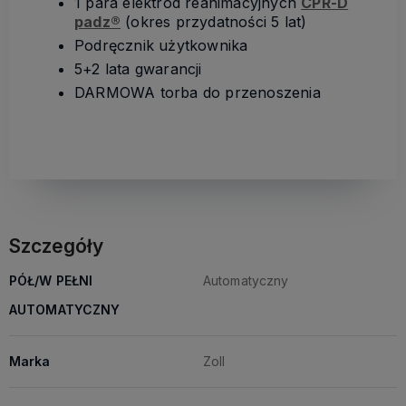
1 para elektrod reanimacyjnych
CPR-D
padz®
(okres przydatności 5 lat)
Podręcznik użytkownika
5+2 lata gwarancji
DARMOWA torba do przenoszenia
Szczegóły
PÓŁ/W PEŁNI
Automatyczny
AUTOMATYCZNY
Marka
Zoll