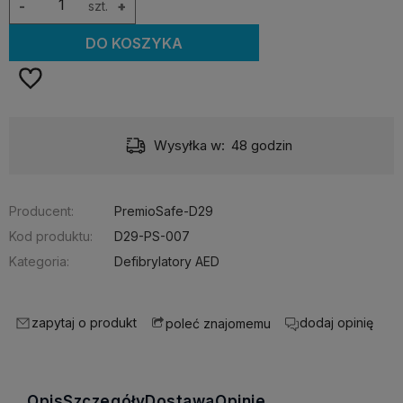
-
szt.
+
DO KOSZYKA
Wysyłka w:
48 godzin
Producent:
PremioSafe-D29
Kod produktu:
D29-PS-007
Kategoria:
Defibrylatory AED
zapytaj o produkt
dodaj opinię
poleć znajomemu
Opis
Szczegóły
Dostawa
Opinie