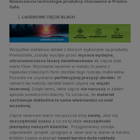
Nowoczesne technologie produkcji stosowane w Premio
Safe:
LASEROWE CIĘCIE BLACH
Wszystkie metalowe detale z których wykonane są produkty
PremioSafe, zostały wycięte przez
wysoce wydajne,
ultranowoczesne lasery światłowodowe
do cięcia stali
marki Fiber. Wycinanie laserem w metalu to jedna z
najskuteczniejszych form obróbki tego rodzaju materiałów.
Pozwala na uzyskanie
perfekcyjnej precyzji obróbki
. W
ramach tej metody obróbki blach używa się
wiązki
laserowej
. Dzięki temu, takie cięcie
nie narusza
w żaden
sposób powierzchni blachy. To oznacza, że
materiał
zachowuje dokładnie te same właściwości co miał
wcześniej
.
Cięcie laserowe blach ma jeszcze inną
zaletę
. Jest nią
oszczędność czasu
a co za ty idzie
oszczędność
pieniędzy naszych klientów
. Przygotowany zostaje
odpowiedni projekt i program a laser jest w stanie w bardzo
krótkim czasie wykonać
nawet bardzo duże nakłady