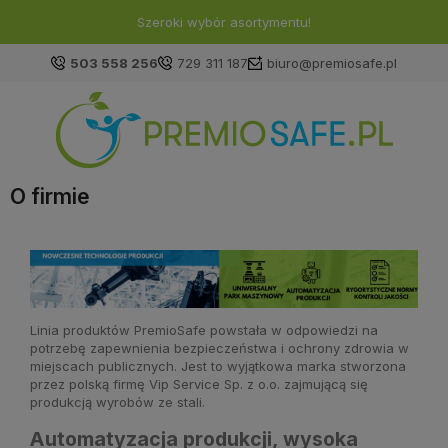
Szeroki wybór asortymentu!
503 558 256
729 311 187
biuro@premiosafe.pl
O firmie
Linia produktów PremioSafe powstała w odpowiedzi na
potrzebę zapewnienia bezpieczeństwa i ochrony zdrowia w
miejscach publicznych. Jest to wyjątkowa marka stworzona
przez polską firmę Vip Service Sp. z o.o. zajmującą się
produkcją wyrobów ze stali.
Automatyzacja produkcji, wysoka