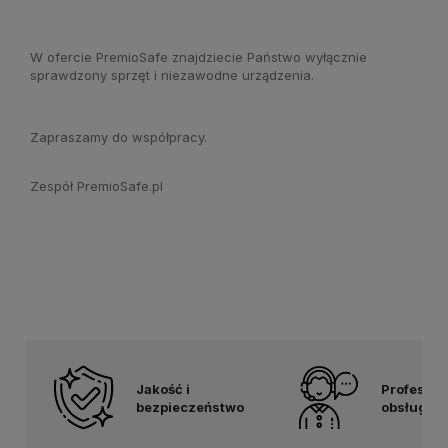
W ofercie PremioSafe znajdziecie Państwo wyłącznie
sprawdzony sprzęt i niezawodne urządzenia.
Zapraszamy do współpracy.
Zespół PremioSafe.pl
Jakość i
Profesjon
bezpieczeństwo
obsługa