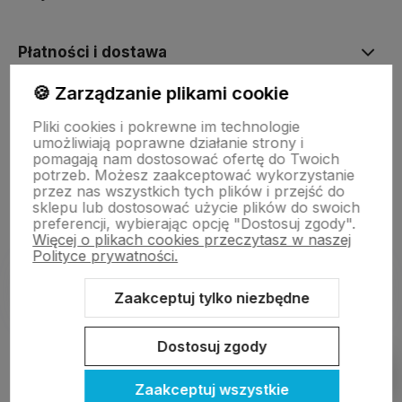
Płatności i dostawa
🍪 Zarządzanie plikami cookie
Informacje
Pliki cookies i pokrewne im technologie
umożliwiają poprawne działanie strony i
pomagają nam dostosować ofertę do Twoich
O nas
potrzeb. Możesz zaakceptować wykorzystanie
przez nas wszystkich tych plików i przejść do
sklepu lub dostosować użycie plików do swoich
preferencji, wybierając opcję "Dostosuj zgody".
Więcej o plikach cookies przeczytasz w naszej
Polityce prywatności.
Zaakceptuj tylko niezbędne
Sklep internetowy Shoper.pl
Szablon Shoper Modern 3.0™
od
GrowCommerce
Dostosuj zgody
Pokaż filtry
Zaakceptuj wszystkie