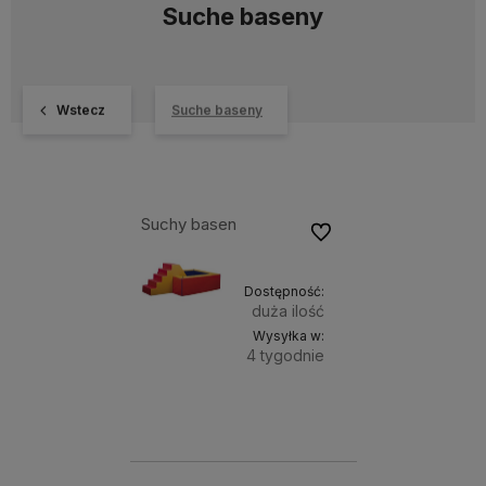
Suche baseny
Wstecz
Suche baseny
Suchy basen
Do ulubionych
Dostępność:
duża ilość
Wysyłka w:
4 tygodnie
Do
4 500,00 zł
koszyka