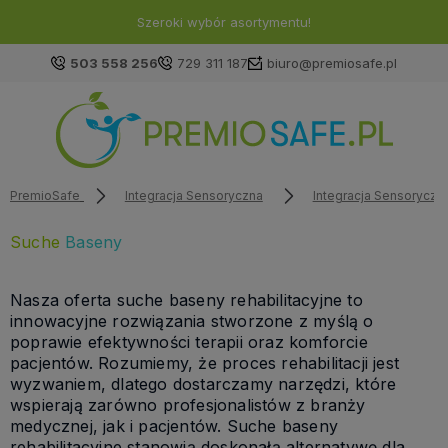
Szeroki wybór asortymentu!
503 558 256
729 311 187
biuro@premiosafe.pl
PremioSafe
Integracja Sensoryczna
Integracja Sensoryczn
Suche
Baseny
Nasza oferta suche baseny rehabilitacyjne to
innowacyjne rozwiązania stworzone z myślą o
poprawie efektywności terapii oraz komforcie
pacjentów. Rozumiemy, że proces rehabilitacji jest
wyzwaniem, dlatego dostarczamy narzędzi, które
wspierają zarówno profesjonalistów z branży
medycznej, jak i pacjentów. Suche baseny
rehabilitacyjne stanowią doskonałą alternatywę dla